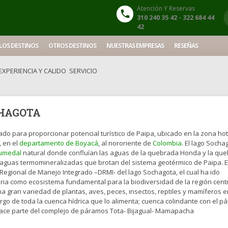
Atención Y Reservas
310 240 35 42 - 322 684 44
42
LOS DESTINOS
OTROS DESTINOS
NUESTRAS EMPRESAS
RESEÑAS
XPERIENCIA Y CALIDO SERVICIO
CHAGOTA
do para proporcionar potencial turístico de Paipa, ubicado en la zona ho
, en el
departamento de Boyacá
, al nororiente de
Colombia
. El lago Socha
umedal
natural donde confluían las aguas de la quebrada Honda y la qu
as aguas termomineralizadas que brotan del sistema geotérmico de Paipa. E
o Regional de Manejo Integrado –DRMI- del lago Sochagota, el cual ha ido
a como ecosistema fundamental para la biodiversidad de la región cent
 gran variedad de plantas, aves, peces, insectos, reptiles y mamíferos 
argo de toda la cuenca hídrica que lo alimenta; cuenca colindante con el 
hace parte del complejo de páramos Tota- Bijagual- Mamapacha