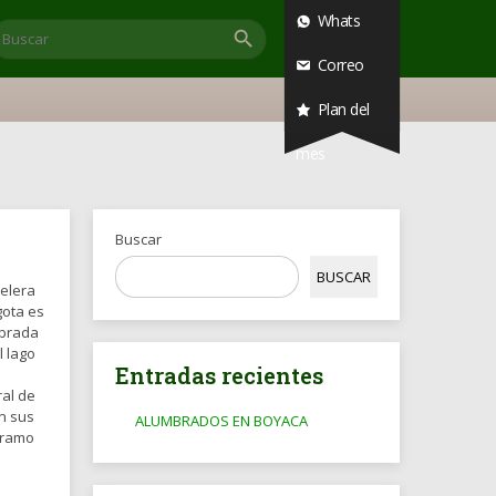
Whats
Correo
Plan del
mes
Buscar
BUSCAR
telera
gota es
ebrada
l lago
Entradas recientes
ral de
en sus
ALUMBRADOS EN BOYACA
páramo