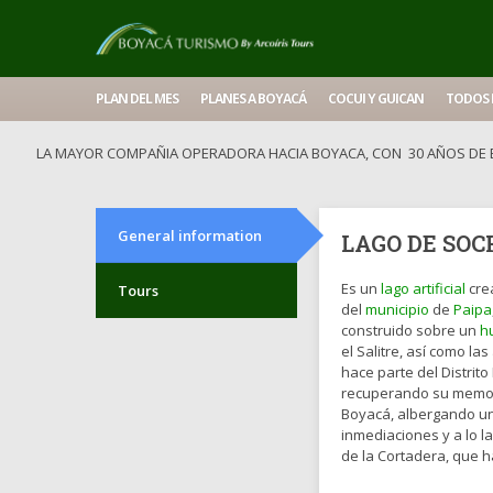
PLAN DEL MES
PLANES A BOYACÁ
COCUI Y GUICAN
TODOS 
LA MAYOR COMPAÑIA OPERADORA HACIA BOYACA, CON 30 AÑOS DE E
General information
LAGO DE SO
Es un
lago artificial
crea
Tours
del
municipio
de
Paipa
construido sobre un
h
el Salitre, así como l
hace parte del Distrit
recuperando su memori
Boyacá, albergando una
inmediaciones y a lo l
de la Cortadera, que 