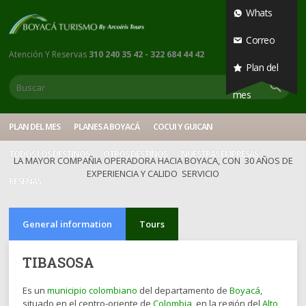
Whats
Correo
Atención Y Reservas
310 240 35 42 - 322 684 44 42
Plan del
mes
PLAN DEL MES
PLANES A BOYACÁ
COCUI Y GUICAN
TODOS LOS DESTINOS
OTROS DESTINOS
NUESTRAS EMPRESAS
LA MAYOR COMPAÑIA OPERADORA HACIA BOYACA, CON 30 AÑOS DE
EXPERIENCIA Y CALIDO SERVICIO
RESEÑAS
General information
Tours
TIBASOSA
Es un
municipio colombiano
del departamento de
Boyacá
,
situado en el centro-oriente de
Colombia
, en la región del
Alto