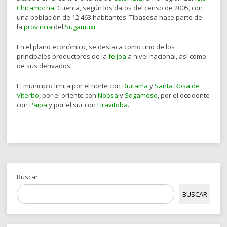
Chicamocha
. Cuenta, según los datos del censo de 2005, con
una población de 12 463 habitantes. Tibasosa hace parte de
la
provincia
del
Sugamuxi
.
En el plano económico, se destaca como uno de los
principales productores de la
feijoa
a nivel nacional, así como
de sus derivados.
El municipio limita por el norte con
Duitama
y
Santa Rosa de
Viterbo
, por el oriente con
Nobsa
y
Sogamoso
, por el occidente
con
Paipa
y por el sur con
Firavitoba
.
Buscar
BUSCAR